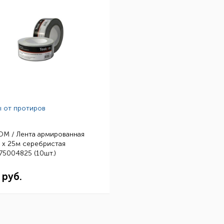
ы от протиров
OM / Лента армированная
 х 25м серебристая
5004825 (10шт.)
 руб.