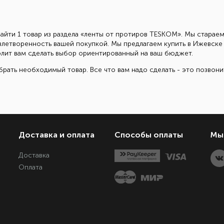
найти 1 товар из раздела «ленты от протиров TESKOM». Мы стараем
овлетворенность вашей покупкой. Мы предлагаем купить в Ижевс
зволит вам сделать выбор ориентированный на ваш бюджет.
рать необходимый товар. Все что вам надо сделать - это позвон
Доставка и оплата
Способы оплаты
Мы 
Доставка
Оплата