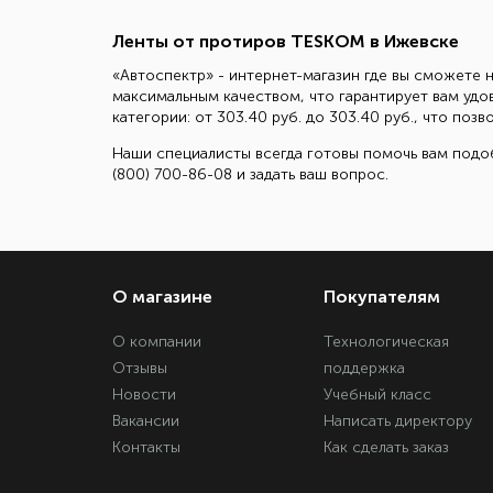
Ленты от протиров TESKOM в Ижевске
«Автоспектр» - интернет-магазин где вы сможете 
максимальным качеством, что гарантирует вам уд
категории: от 303.40 руб. до 303.40 руб., что по
Наши специалисты всегда готовы помочь вам подоб
(800) 700-86-08 и задать ваш вопрос.
О магазине
Покупателям
О компании
Технологическая
Отзывы
поддержка
Новости
Учебный класс
Вакансии
Написать директору
Контакты
Как сделать заказ