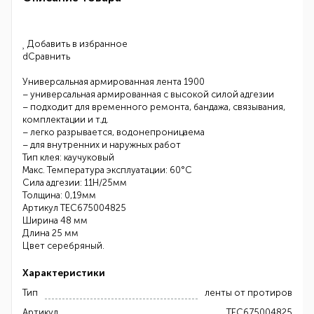
 Добавить в избранное
dСравнить
Универсальная армированная лента 1900
– универсальная армированная с высокой силой адгезии
– подходит для временного ремонта, бандажа, связывания,
комплектации и т.д.
– легко разрывается, водонепроницаема
– для внутренних и наружных работ
Тип клея: каучуковый
Макс. Температура эксплуатации: 60°С
Сила адгезии: 11Н/25мм
Толщина: 0,19мм
Артикул TEC675004825
Ширина 48 мм
Длина 25 мм
Цвет серебряный.
Характеристики
Тип
ленты от протиров
Артикул
TEC675004825