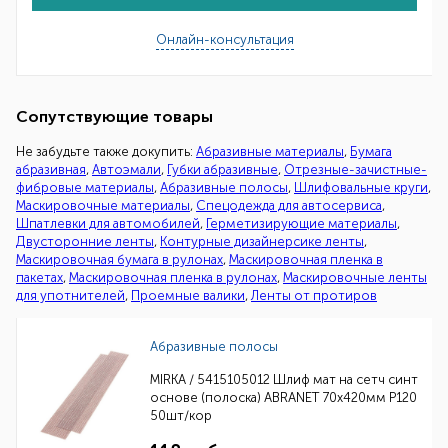
Онлайн-консультация
Сопутствующие товары
Не забудьте также докупить:
Абразивные материалы
,
Бумага
абразивная
,
Автоэмали
,
Губки абразивные
,
Отрезные-зачистные-
фибровые материалы
,
Абразивные полосы
,
Шлифовальные круги
,
Маскировочные материалы
,
Спецодежда для автосервиса
,
Шпатлевки для автомобилей
,
Герметизирующие материалы
,
Двусторонние ленты
,
Контурные дизайнерсике ленты
,
Маскировочная бумага в рулонах
,
Маскировочная пленка в
пакетах
,
Маскировочная пленка в рулонах
,
Маскировочные ленты
для употнителей
,
Проемные валики
,
Ленты от протиров
Абразивные полосы
MIRKA / 5415105012 Шлиф мат на сетч синт
основе (полоска) ABRANET 70x420мм Р120
50шт/кор