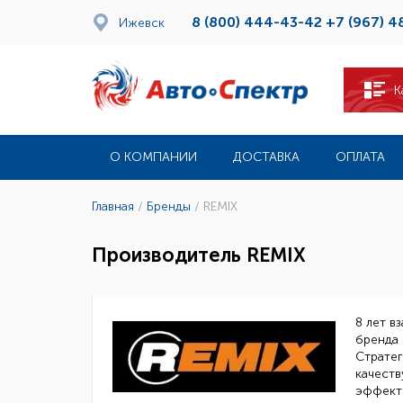
8 (800) 444-43-42
+7 (967) 4
Ижевск
К
О КОМПАНИИ
ДОСТАВКА
ОПЛАТА
Главная
/
Бренды
/
REMIX
Производитель REMIX
8 лет в
бренда 
Стратег
качеств
эффекти