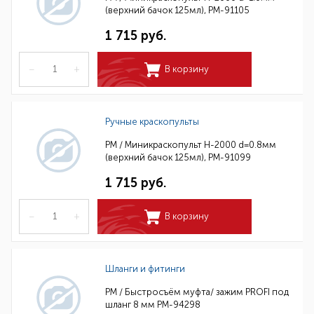
(верхний бачок 125мл), РМ-91105
1 715 руб.
–
+
В корзину
Ручные краскопульты
РМ / Миникраскопульт H-2000 d=0.8мм
(верхний бачок 125мл), РМ-91099
1 715 руб.
–
+
В корзину
Шланги и фитинги
РМ / Быстросъём муфта/ зажим PROFI под
шланг 8 мм РМ-94298