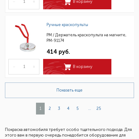
–
+
В корзину
Ручные краскопульты
РМ / Держатель краскопульта на магните,
РМ-91174
414 руб.
–
+
В корзину
Показать еще
1
2
3
4
5
...
25
Покраска автомобиля требует особо тщательного подхода. Для
этого вам в первую очередь понадобится оборудование для