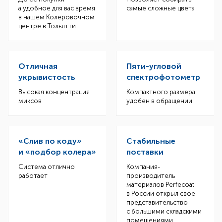
а удобное для вас время
самые сложные цвета
в нашем Колеровочном
центре в Тольятти
Отличная
Пяти-угловой
укрывистость
спектрофотометр
Высокая концентрация
Компактного размера
миксов
удобен в обращении
«Слив по коду»
Стабильные
и «подбор колера»
поставки
Система отлично
Компания-
работает
производитель
материалов Perfecoat
в России открыл своё
представительство
с большими складскими
помещениями