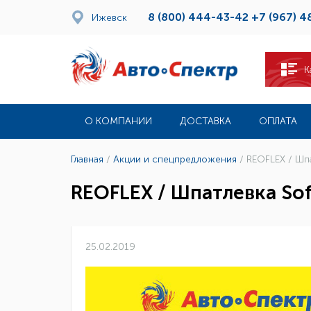
8 (800) 444-43-42
+7 (967) 4
Ижевск
К
О КОМПАНИИ
ДОСТАВКА
ОПЛАТА
Главная
/
Акции и спецпредложения
/
REOFLEX / Шпа
REOFLEX / Шпатлевка Sof
25.02.2019