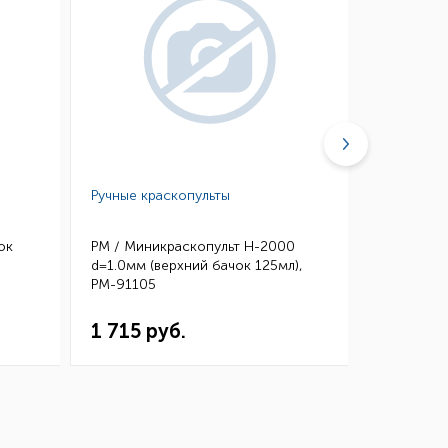
Ручные краскопульты
Шланги и 
ок
РМ / Миникраскопульт H-2000
РМ / Быст
d=1.0мм (верхний бачок 125мл),
PROFI под
РМ-91105
1 715 руб.
873 ру