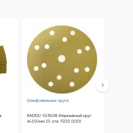
Шлифовальные круги
Губки абр
а
RADEX/ 553608 Абразивный круг
3M/ 0260
d=150мм 15 отв. Р220 (100)
Микротонк
115*140 (