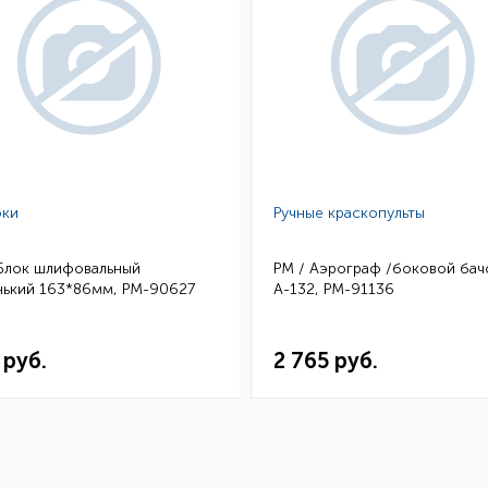
ки
Ручные краскопульты
 Блок шлифовальный
РМ / Аэрограф /боковой бач
нький 163*86мм, РМ-90627
А-132, РМ-91136
 руб.
2 765 руб.