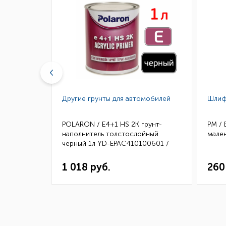
нта и
Другие грунты для автомобилей
Шлиф
расочного
POLARON / E4+1 HS 2K грунт-
РМ /
м
наполнитель толстослойный
мале
черный 1л YD-EPAC410100601 /
10411001 (6)
1 018 руб.
260