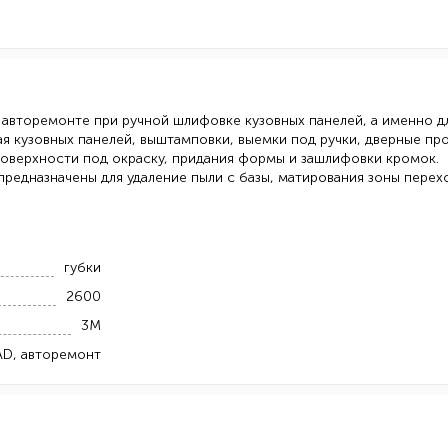
 авторемонте при ручной шлифовке кузовных панелей, а именно д
рая кузовных панелей, выштамповки, выемки под ручки, дверные п
 поверхности под окраску, придания формы и зашлифовки кромок.
редназначены для удаление пыли с базы, матирования зоны перех
губки
2600
3М
AD, авторемонт