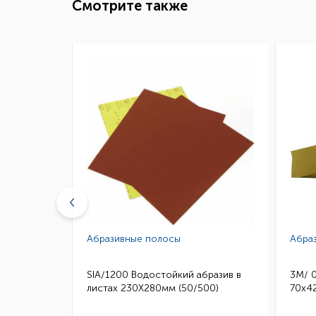
Смотрите также
Абразивные полосы
Абра
бразив в
SIA/1200 Водостойкий абразив в
3M/ 
50)
листах 230Х280мм (50/500)
70х42