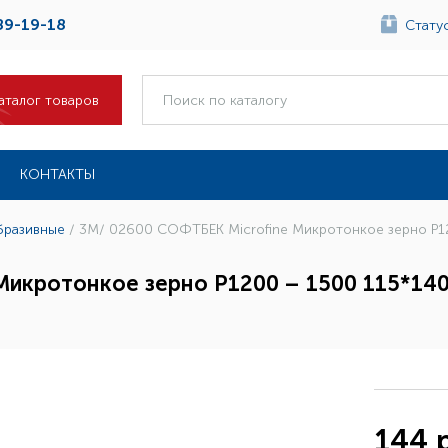
89-19-18
Статус
аталог товаров
КОНТАКТЫ
бразивные
/
3M/ 02600 СОФТБЕК Microfine Микротонкое зерно P12
икротонкое зерно P1200 – 1500 115*140
144 